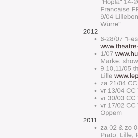
"Hopla" 14-
Francaise F
9/04 Lillebo
Würre"
2012
6-28/07 "Fest
www.theatre-
1/07
www.hu
Marke: show
9,10,11/05 th
Lille
www.lep
za 21/04 C
vr 13/04 CC 
vr 30/03 CC
vr 17/02 C
Oppem
2011
za 02 & zo 0
Prato, Lille,