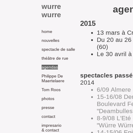
wurre
age
wurre
2015
home
13 mars à Cr
Du 20 au 26 
nouvelles
(60)
spectacle de salle
Le 30 avril à
théâtre de rue
agendas
spectacles passé
Philippe De
Maertelaere
2014
6/09 Almere
Tom Roos
15-16/08 De
photos
Boulevard Fe
presse
"Deambulles
contact
8-9/08 L'Eté
"Würre Würr
impresario
& contact
14-15/06 Epi