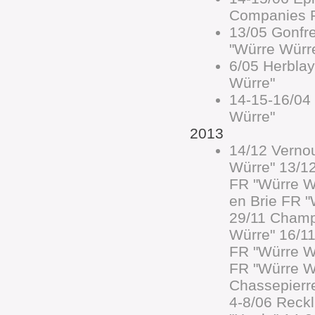
Companies F
13/05 Gonfre
"Würre Würr
6/05 Herbla
Würre"
14-15-16/04
Würre"
2013
14/12 Verno
Würre" 13/1
FR "Würre W
en Brie FR "
29/11 Champ
Würre" 16/1
FR "Würre W
FR "Würre W
Chassepierr
4-8/06 Reck