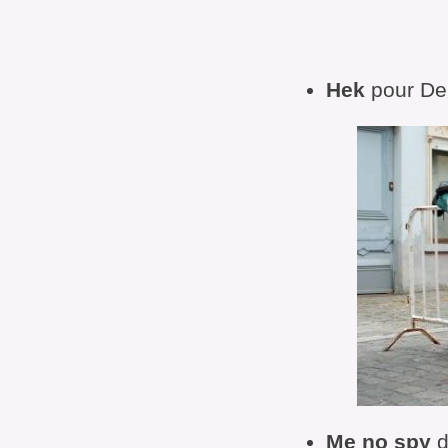
Hek
pour De 
Me no spy
d