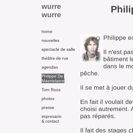
wurre
Phil
wurre
home
Philippe 
nouvelles
spectacle de salle
Il n'est pa
bâtiment l
théâtre de rue
dans le mo
agendas
pêche.
Philippe De
Maertelaere
Il se met à jouer d
Tom Roos
photos
En fait il voulait 
presse
choisi autrement. 
pas réparés.
impresario
& contact
Il fait des stages