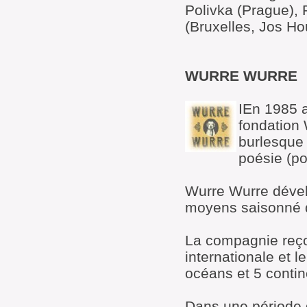
Polivka (Prague), 
(Bruxelles, Jos H
WURRE WURRE
IEn 1985 a
fondation 
burlesque 
poésie (po
Wurre Wurre dévelo
moyens saisonné 
La compagnie reço
internationale et l
océans et 5 contin
Dans une période d