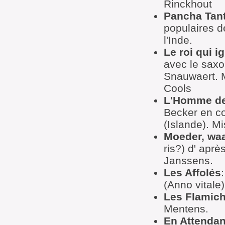
Rinckhout
Pancha Tan
populaires d
l'Inde.
Le roi qui ig
avec le sax
Snauwaert. 
Cools
L'Homme de
Becker en co
(Islande). M
Moeder, waa
ris?) d' apr
Janssens.
Les Affolés
(Anno vitale)
Les Flamich
Mentens.
En Attendan