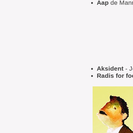
Aap
de Man
Aksident
- 
Radis for f